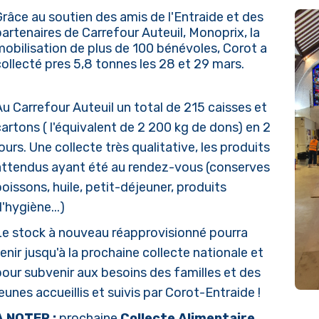
Grâce au soutien des amis de l'Entraide et des
partenaires de Carrefour Auteuil, Monoprix, la
mobilisation de plus de 100 bénévoles, Corot a
collecté pres 5,8 tonnes les 28 et 29 mars.
Au Carrefour Auteuil un total de 215 caisses et
cartons ( l'équivalent de 2 200 kg de dons) en 2
ours. Une collecte très qualitative, les produits
attendus ayant été au rendez-vous (conserves
poissons, huile, petit-déjeuner, produits
'hygiène...)
Le stock à nouveau réapprovisionné pourra
tenir jusqu'à la prochaine collecte nationale et
pour subvenir aux besoins des familles et des
eunes accueillis et suivis par Corot-Entraide !
A NOTER :
prochaine
Collecte Alimentaire