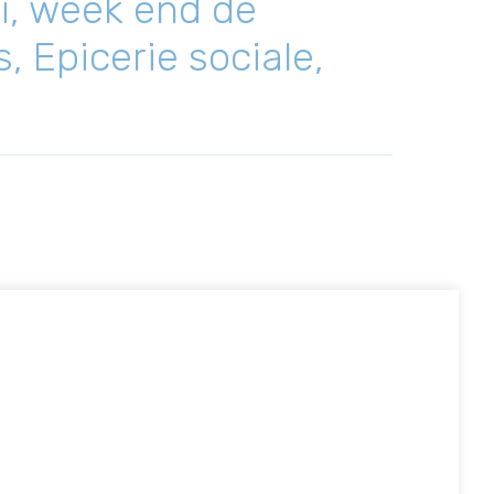
ai, week end de
s, Epicerie sociale,
n